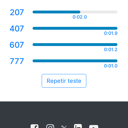
207
0:02.3
407
0:01.9
607
0:01.2
777
0:01.0
Repetir teste