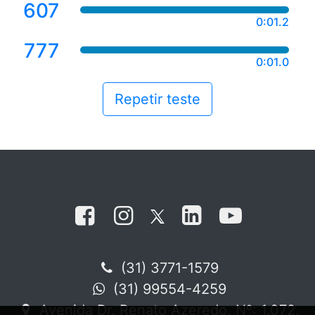
607
0:01.2
777
0:01.0
Repetir teste
(31) 3771-1579
(31) 99554-4259
Avenida Dr. Renato Azeredo, Nº: 1.072,