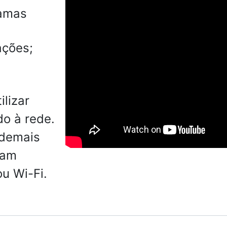
ramas
ações;
ilizar
do à rede.
 demais
jam
u Wi-Fi.