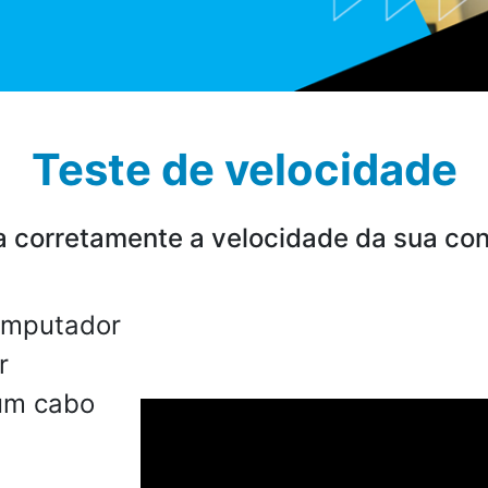
Teste de velocidade
 corretamente a velocidade da sua co
omputador
r
 um cabo