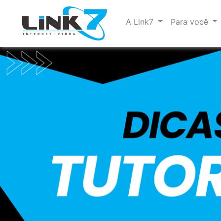
A Link7
Para você