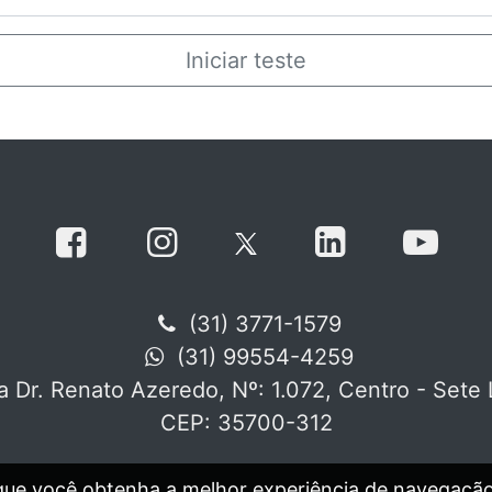
Iniciar teste
(31) 3771-1579
(31) 99554-4259
 Dr. Renato Azeredo, Nº: 1.072, Centro - Set
CEP: 35700-312
ir que você obtenha a melhor experiência de navegação