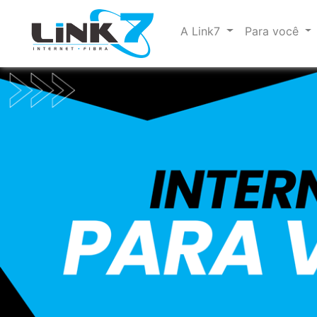
A Link7
Para você