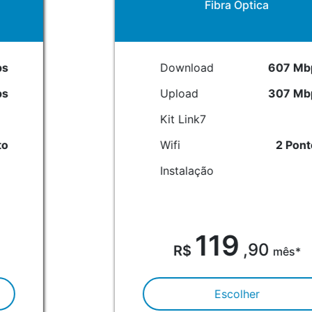
Fibra Óptica
Download
607 Mbps
Upload
307 Mbps
Kit Link7
Wifi
2 Pontos
Instalação
119
,90
mês*
Escolher