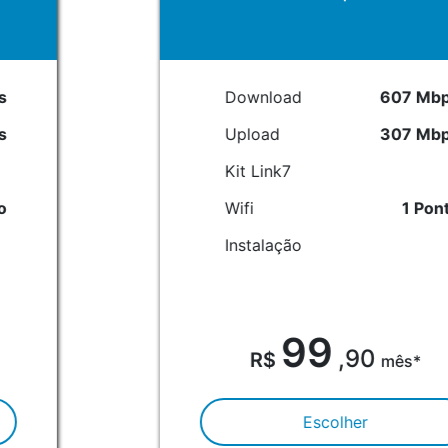
Download
607 Mbps
Upload
307 Mbps
Kit Link7
Wifi
1 Ponto
Instalação
99
,90
mês*
Escolher