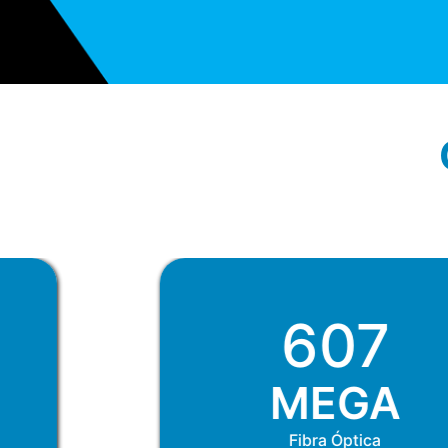
607
MEGA
Fibra Óptica