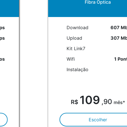
Fibra Óptica
Download
607 Mbps
Upload
307 Mbps
Kit Link7
Wifi
1 Pontos
Instalação
109
,90
mês*
Escolher