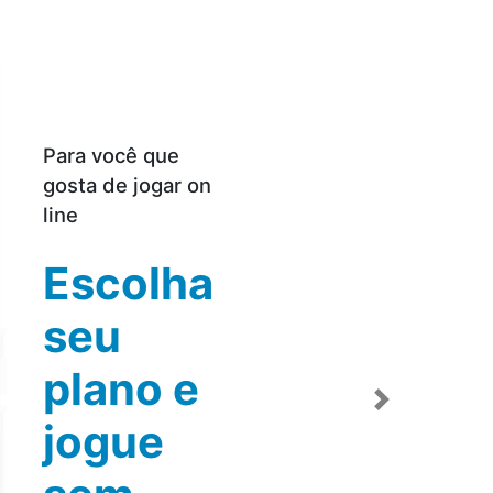
Ultravelocidade para
a sua casa
Conexões
para toda
a família
Confira as vantagens
Próximo