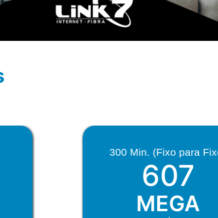
s
300 Min. (Fixo para Fixo)
607
MEGA