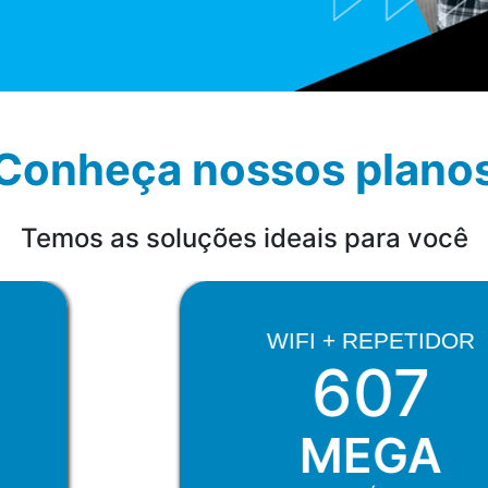
Conheça nossos plano
Temos as soluções ideais para você
WIFI + REPETIDOR
607
MEGA